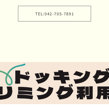
TEL:
042-705-7891